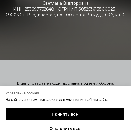
Светлана Викторовна
ИНН 253697752648 * ОГРНИП 305253615800023 *
690033, г. Владивосток, пр. 100 летия Вл-ку, д. 60А, кв. 3.
В цену товара не входит доставка, подъем и сборка.
Стоимость мягкой мебели указана справочно в 1-ой или 2-ой
категории. Узнать точную стоимость в нужной вам ткани можно
Управление cookies
оформив заказ. Оформление заказа на сайте не обязывает
На сайте используются cookies для улучшения работы сайта.
вас заключать договор. Для консультации или Заключения
договора с вами свяжется менеджер удобным для вас
способом.
Принять все
Отклонить все