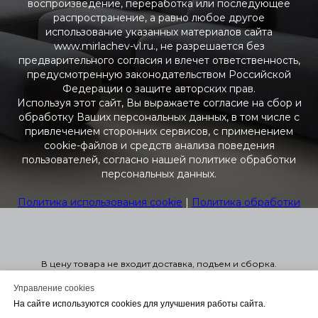
воспроизведение, переработка или последующее
распространение, а равно любое другое
использование указанных материалов сайта
www.mirlachev-vl.ru., не разрешается без
предварительного согласия и влечет ответственность,
предусмотренную законодательством Российской
Федерации о защите авторских прав.
Используя этот сайт, Вы выражаете согласие на сбор и
обработку Ваших персональных данных, в том числе с
привлечением сторонних сервисов, с применением
cookie-файлов и средств анализа поведения
пользователей, согласно нашей политике обработки
персональных данных.
Политика использования cookie
|
Политика обработки
персональных данных
|
Согласие на обработку
персональных данных
Наш веб-ресурс предоставляет исключительно
В цену товара не входит доставка, подъем и сборка.
информацию и не является публичной офертой,
Стоимость мягкой мебели указана справочно в 1-ой или 2-ой
согласно Статье 437 ГК РФ. Предоставленная
категории. Узнать точную стоимость в нужной вам ткани можно
Управление cookies
оформив заказ. Оформление заказа на сайте не обязывает
информация предназначена исключительно для
На сайте используются cookies для улучшения работы сайта.
вас заключать договор. Для консультации или Заключения
ознакомления. Вы соглашаетесь использовать ее на