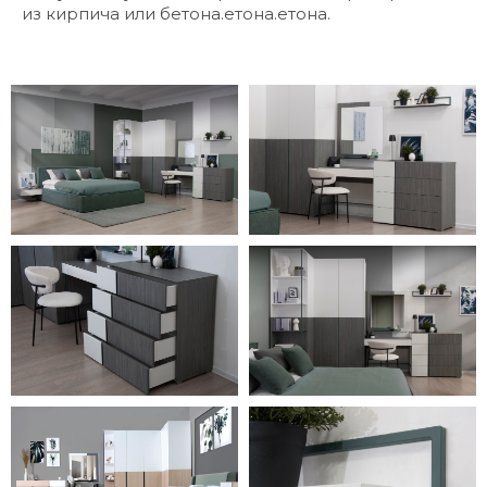
из кирпича или бетона.етона.етона.