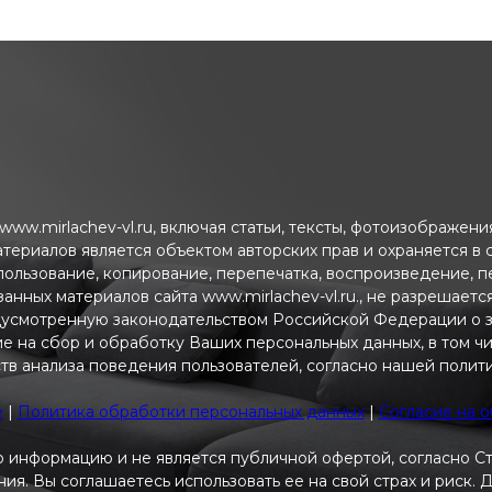
ww.mirlachev-vl.ru, включая статьи, тексты, фотоизображен
атериалов является объектом авторских прав и охраняется в
пользование, копирование, перепечатка, воспроизведение, 
анных материалов сайта www.mirlachev-vl.ru., не разрешаетс
дусмотренную законодательством Российской Федерации о з
ие на сбор и обработку Ваших персональных данных, в том ч
тв анализа поведения пользователей, согласно нашей полит
e
|
Политика обработки персональных данных
|
Согласие на 
 информацию и не является публичной офертой, согласно С
я. Вы соглашаетесь использовать ее на свой страх и риск.