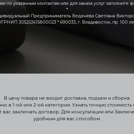
ами по указанным контактам или для заказа услуг заполните 
*
ивидуальный Предприниматель Веденёва Светлана Виктор
РНИП 305253615800023 * 690033, г. Владивосток, пр. 100 летия
В цену товара не входит доставка, подъем и сборка.
о в 1-ой или 2-ой категории. Узнать точную стоимост
т вас заключать договор. Для консультации или Заклю
удобным для вас способом.