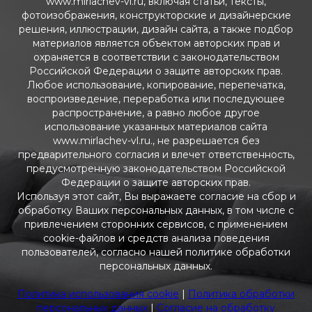
www.mirlachev-vl.ru, включая статьи, тексты,
фотоизображения, конструкторские и дизайнерские
решения, иллюстрации, дизайн сайта, а также подбор
материалов является объектом авторских прав и
охраняется в соответствии с законодательством
Российской Федерации о защите авторских прав.
Любое использование, копирование, перепечатка,
воспроизведение, переработка или последующее
распространение, а равно любое другое
использование указанных материалов сайта
www.mirlachev-vl.ru., не разрешается без
предварительного согласия и влечет ответственность,
предусмотренную законодательством Российской
Федерации о защите авторских прав.
Используя этот сайт, Вы выражаете согласие на сбор и
обработку Ваших персональных данных, в том числе с
привлечением сторонних сервисов, с применением
cookie-файлов и средств анализа поведения
пользователей, согласно нашей политике обработки
персональных данных.
Политика использования cookie
|
Политика обработки
персональных данных
|
Согласие на обработку