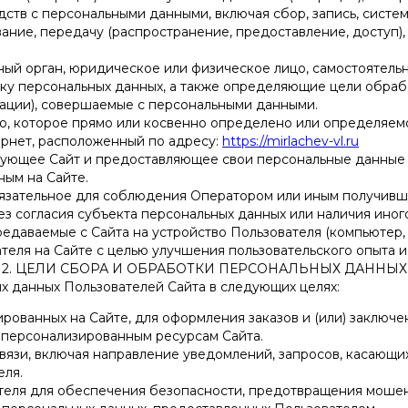
дств с персональными данными, включая сбор, запись, систе
вание, передачу (распространение, предоставление, доступ)
ный орган, юридическое или физическое лицо, самостоятель
ку персональных данных, а также определяющие цели обрабо
рации), совершаемые с персональными данными.
цо, которое прямо или косвенно определено или определяем
ернет, расположенный по адресу:
https://mirlachev-vl.ru
ьзующее Сайт и предоставляющее свои персональные данные
ым на Сайте.
язательное для соблюдения Оператором или иным получивш
з согласия субъекта персональных данных или наличия иног
едаваемые с Сайта на устройство Пользователя (компьютер, 
теля на Сайте с целью улучшения пользовательского опыта 
2. ЦЕЛИ СБОРА И ОБРАБОТКИ ПЕРСОНАЛЬНЫХ ДАННЫХ
х данных Пользователей Сайта в следующих целях:
рованных на Сайте, для оформления заказов и (или) заключе
 персонализированным ресурсам Сайта.
язи, включая направление уведомлений, запросов, касающихс
еля.
еля для обеспечения безопасности, предотвращения мошен