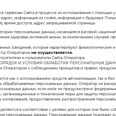
я сервисам Сайта в процессе их использования с помощью у
-адрес, информация из cookie, информация о браузере Поль
), время доступа, адрес запрашиваемой страницы.
тегории персональных данных, касающиеся расовой, национал
яния здоровья, интимной жизни, за исключением случаев, 
анных (сведений, которые характеризуют физиологические и
сть) Оператором
не осуществляется.
 посетители и пользователи Сайта Оператора.
 ПОРЯДОК И УСЛОВИЯ ОБРАБОТКИ ПЕРСОНАЛЬНЫХ ДАН
ся Оператором с соблюдением принципов и правил, предус
тся как с использованием средств автоматизации, так и без 
ь обрабатываемых персональных данных. Оператор не раскры
рсональных данных, если иное не предусмотрено федеральн
, организационные и технические меры для защиты персона
я, копирования, предоставления, распространения персональ
деляются в соответствии с целями, для которых они были со
том персональных данных. Персональные данные подлежат 