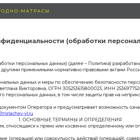
ГОДНО
МАТРАСЫ
нфиденциальности (обработки персонал
отки персональных данных) (далее – Политика) разработана
 и другими применимыми нормативно-правовыми актами Росс
ональных данных и меры по обеспечению безопасности перс
тлана Викторовна, ОГРН 305253615800023, ИНН 253697752648
го персональных данных, в том числе защиты прав на неприк
окументом Оператора и предусматривает возможность озна
//mirlachev-vl.ru
1. ОСНОВНЫЕ ТЕРМИНЫ И ОПРЕДЕЛЕНИЯ
я, относящаяся к прямо или косвенно определенному или о
ие (операция) или совокупность действий (операций), сове