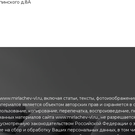
рпинского д.8А
ww.mirlachev-vl.ru, включая статьи, тексты, фотоизображен
атериалов является объектом авторских прав и охраняется в
пользование, копирование, перепечатка, воспроизведение, 
анных материалов сайта www.mirlachev-vl.ru., не разрешаетс
дусмотренную законодательством Российской Федерации о з
ие на сбор и обработку Ваших персональных данных, в том ч