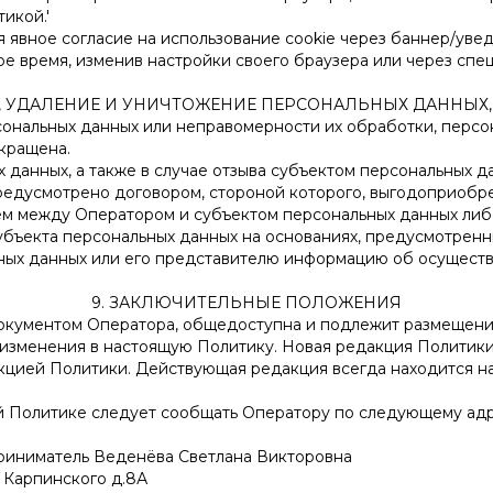
икой.'
 явное согласие на использование cookie через баннер/уве
ое время, изменив настройки своего браузера или через сп
Е, УДАЛЕНИЕ И УНИЧТОЖЕНИЕ ПЕРСОНАЛЬНЫХ ДАННЫХ,
сональных данных или неправомерности их обработки, персо
кращена.
данных, а также в случае отзыва субъектом персональных д
редусмотрено договором, стороной которого, выгодоприобре
ем между Оператором и субъектом персональных данных либ
убъекта персональных данных на основаниях, предусмотрен
ных данных или его представителю информацию об осущест
9. ЗАКЛЮЧИТЕЛЬНЫЕ ПОЛОЖЕНИЯ
 документом Оператора, общедоступна и подлежит размещен
ь изменения в настоящую Политику. Новая редакция Политики
кцией Политики. Действующая редакция всегда находится на
ей Политике следует сообщать Оператору по следующему ад
иниматель Веденёва Светлана Викторовна
. Карпинского д.8А