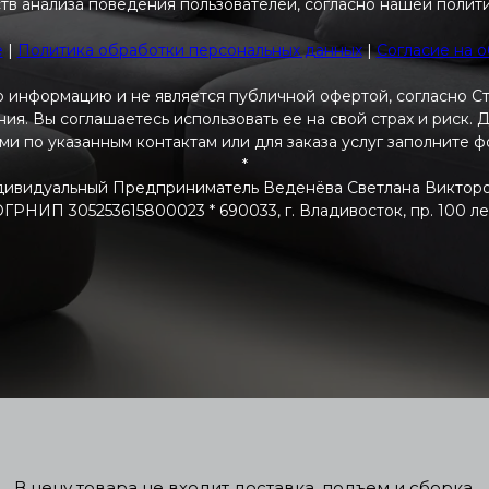
тв анализа поведения пользователей, согласно нашей полит
e
|
Политика обработки персональных данных
|
Согласие на 
 информацию и не является публичной офертой, согласно С
я. Вы соглашаетесь использовать ее на свой страх и риск.
ами по указанным контактам или для заказа услуг заполните 
*
ивидуальный Предприниматель Веденёва Светлана Виктор
РНИП 305253615800023 * 690033, г. Владивосток, пр. 100 летия
В цену товара не входит доставка, подъем и сборка.