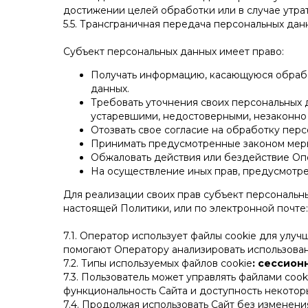
достижении целей обработки или в случае утра
5.5. Трансграничная передача персональных да
Субъект персональных данных имеет право:
Получать информацию, касающуюся обработ
данных.
Требовать уточнения своих персональных 
устаревшими, недостоверными, незаконно
Отозвать свое согласие на обработку перс
Принимать предусмотренные законом меры
Обжаловать действия или бездействие Опе
На осуществление иных прав, предусмотр
Для реализации своих прав субъект персональн
настоящей Политики, или по электронной почте
7.1. Оператор использует файлы cookie для ул
помогают Оператору анализировать использован
7.2. Типы используемых файлов cookie
: сессион
7.3. Пользователь может управлять файлами coo
функциональность Сайта и доступность некоторы
7.4. Продолжая использовать Сайт без изменени