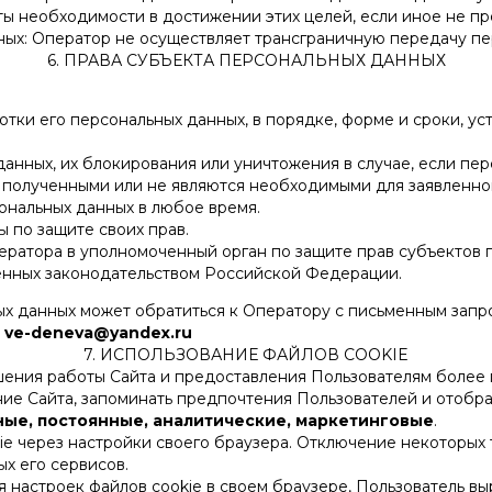
ты необходимости в достижении этих целей, если иное не 
нных: Оператор не осуществляет трансграничную передачу пе
6. ПРАВА СУБЪЕКТА ПЕРСОНАЛЬНЫХ ДАННЫХ
ки его персональных данных, в порядке, форме и сроки, ус
данных, их блокирования или уничтожения в случае, если пе
 полученными или не являются необходимыми для заявленно
ональных данных в любое время.
 по защите своих прав.
ратора в уполномоченный орган по защите прав субъектов 
енных законодательством Российской Федерации.
ых данных может обратиться к Оператору с письменным запро
:
ve-deneva@yandex.ru
7. ИСПОЛЬЗОВАНИЕ ФАЙЛОВ COOKIE
учшения работы Сайта и предоставления Пользователям более
ие Сайта, запоминать предпочтения Пользователей и отобра
ные, постоянные, аналитические, маркетинговые
.
kie через настройки своего браузера. Отключение некоторых 
х его сервисов.
я настроек файлов cookie в своем браузере, Пользователь 