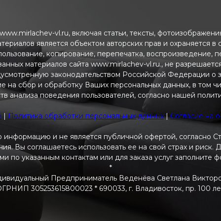
ww.mirlachev-vl.ru, включая статьи, тексты, фотоизображен
атериалов является объектом авторских прав и охраняется в
пользование, копирование, перепечатка, воспроизведение, 
анных материалов сайта www.mirlachev-vl.ru., не разрешаетс
дусмотренную законодательством Российской Федерации о з
ие на сбор и обработку Ваших персональных данных, в том ч
тв анализа поведения пользователей, согласно нашей полит
e
|
Политика обработки персональных данных
|
Согласие на 
 информацию и не является публичной офертой, согласно С
я. Вы соглашаетесь использовать ее на свой страх и риск.
ами по указанным контактам или для заказа услуг заполните 
*
ивидуальный Предприниматель Веденёва Светлана Виктор
РНИП 305253615800023 * 690033, г. Владивосток, пр. 100 летия