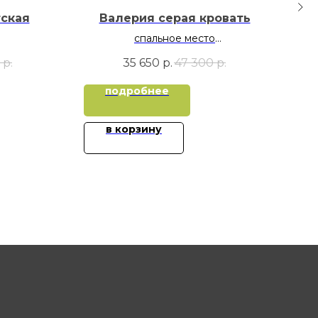
тская
Валерия серая кровать
спальное место
М
х160
90х190
р.
35 650
р.
47 300
р.
К
ме
подробнее
в корзину