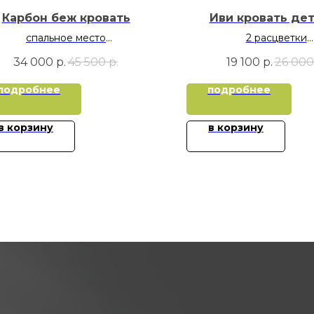
Карбон беж кровать
Иви кровать де
спальное место
2 расцветки
90х190
спальное место 70
34 000
р.
45 500
р.
19 100
р.
26 000
подробнее
подробнее
в корзину
в корзину