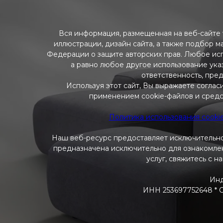
Вся информация, размещенная на веб-сайте w
иллюстрации, дизайн сайта, а также подбор м
Федерации о защите авторских прав. Любое ис
а равно любое другое использование указ
ответственность, пре
Используя этот сайт, Вы выражаете соглас
применением cookie-файлов и средс
Политика использования cooki
Наш веб-ресурс предоставляет исключительно
предназначена исключительно для ознакомлени
услуг, свяжитесь с н
Инд
ИНН 253697752648 * ОГ