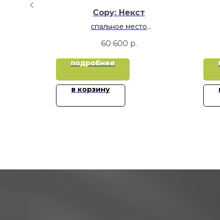
ит
Copy: Некст
ьных места
спальное место
щик для
120х200
60 600
р.
00
подробнее
0
в корзину