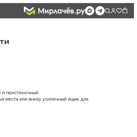
рти
е и пристеночный.
ых места или внизу усиленный ящик для