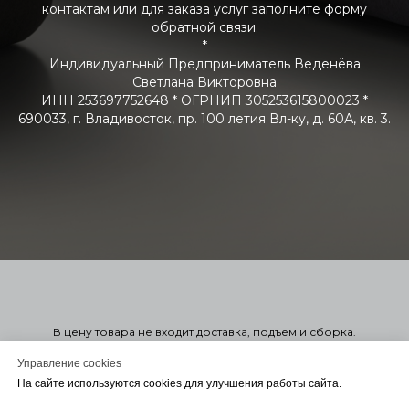
контактам или для заказа услуг заполните форму
обратной связи.
*
Индивидуальный Предприниматель Веденёва
Светлана Викторовна
ИНН 253697752648 * ОГРНИП 305253615800023 *
690033, г. Владивосток, пр. 100 летия Вл-ку, д. 60А, кв. 3.
В цену товара не входит доставка, подъем и сборка.
Стоимость мягкой мебели указана справочно в 1-ой или 2-ой
категории. Узнать точную стоимость в нужной вам ткани можно
Управление cookies
оформив заказ. Оформление заказа на сайте не обязывает
На сайте используются cookies для улучшения работы сайта.
вас заключать договор. Для консультации или Заключения