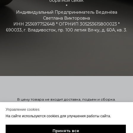
обратной связи.
*
Индивидуальный Предприниматель Веденёва
Светлана Викторовна
ИНН 253697752648 * ОГРНИП 305253615800023 *
690033, г. Владивосток, пр. 100 летия Вл-ку, д. 60А, кв. 3.
В цену товара не входит доставка, подъем и сборка.
Стоимость мягкой мебели указана справочно в 1-ой или 2-ой
категории. Узнать точную стоимость в нужной вам ткани можно
Управление cookies
оформив заказ. Оформление заказа на сайте не обязывает
На сайте используются cookies для улучшения работы сайта.
вас заключать договор. Для консультации или Заключения
договора с вами свяжется менеджер удобным для вас
способом.
Принять все