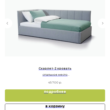
Скарлет-2 кровать
спальное место
Кр
90х190
45 700
р.
подробнее
в корзину