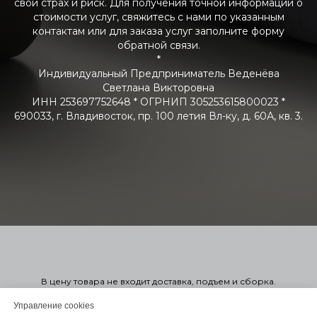
свой страх и риск. Для получения точной информации о
стоимости услуг, свяжитесь с нами по указанным
контактам или для заказа услуг заполните форму
обратной связи.
*
Индивидуальный Предприниматель Веденёва
Светлана Викторовна
ИНН 253697752648 * ОГРНИП 305253615800023 *
690033, г. Владивосток, пр. 100 летия Вл-ку, д. 60А, кв. 3.
В цену товара не входит доставка, подъем и сборка.
Стоимость мягкой мебели указана справочно в 1-ой или 2-ой
категории. Узнать точную стоимость в нужной вам ткани можно
Управление cookies