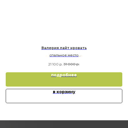
Валерия лайт кровать
спальное место
90х190
Кр
21 100
р.
31 000
р.
подробнее
в корзину