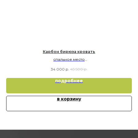
Карбон бирюза кровать
спальное место
90х190
34 000
р.
45 500
р.
подробнее
в корзину