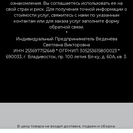
ознакомления. Вы соглашаетесь использовать ее на
свой страх и риск. Для получения точной информации о
стоимости услуг, свяжитесь с нами по указанным
контактам или для заказа услуг заполните форму
обратной связи.
*
Индивидуальный Предприниматель Веденёва
Светлана Викторовна
ИНН 253697752648 * ОГРНИП 305253615800023 *
690033, г. Владивосток, пр. 100 летия Вл-ку, д. 60А, кв. 3.
В цену товара не входит доставка, подъем и сборка.
Стоимость мягкой мебели указана справочно в 1-ой или 2-ой