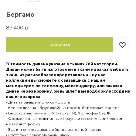
Бергамо
87 400
р.
заказать
*Стоимость дивана указана в тканях 2ой категории.
Диван может быть изготовлен в ткани на заказ, выбрать
ткань из разнообразия представленных у нас
коллекций вы сможете с связавшись с нашим
менеджером по телефону, мессенджеру, или заказав
диван через корзину, он вышлет вам подборку исходя из
вашего запроса.
• Диван повышенного комфорта
• Каркас дивана - брус хвойных пород, березовая фанера
• Высокоэластичный ППУ (марка HR), Холлофайбер®
• Формованные подспинные подушки со съемными чехлами -
не теряют форму
• Задняя спинка дивана обшита основной тканью
• Отстрочка декоративным швом