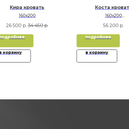
Кира кровать
Коста крова
160х200
160х200
180х200
26 500
р.
34 450
р.
56 200
р.
подробнее
подробнее
в корзину
в корзину