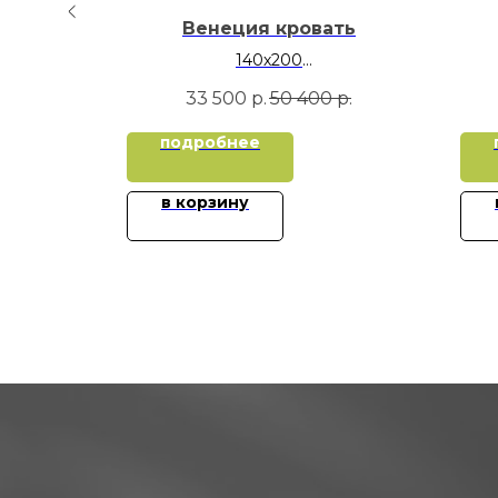
ать
Венеция кровать
140х200
160х200
33 500
р.
50 400
р.
180х200
подробнее
в корзину