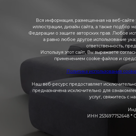
Вся информация, размещенная на веб-сайте w
иллюстрации, дизайн сайта, а также подбор м
Федерации о защите авторских прав. Любое ис
а равно любое другое использование указ
ответственность, пре
Используя этот сайт, Вы выражаете соглас
применением cookie-файлов и средс
Политика использования cooki
Наш веб-ресурс предоставляет исключительно
предназначена исключительно для ознакомлени
услуг, свяжитесь с н
Инд
ИНН 253697752648 * ОГ