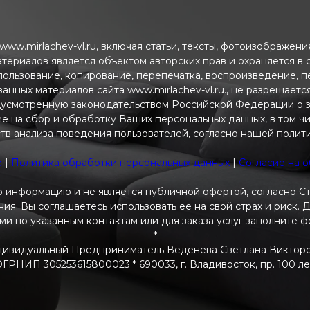
ww.mirlachev-vl.ru, включая статьи, тексты, фотоизображен
атериалов является объектом авторских прав и охраняется в
пользование, копирование, перепечатка, воспроизведение, 
анных материалов сайта www.mirlachev-vl.ru., не разрешаетс
дусмотренную законодательством Российской Федерации о з
ие на сбор и обработку Ваших персональных данных, в том ч
тв анализа поведения пользователей, согласно нашей полит
e
|
Политика обработки персональных данных
|
Согласие на 
 информацию и не является публичной офертой, согласно С
я. Вы соглашаетесь использовать ее на свой страх и риск.
ами по указанным контактам или для заказа услуг заполните 
*
ивидуальный Предприниматель Веденёва Светлана Виктор
РНИП 305253615800023 * 690033, г. Владивосток, пр. 100 летия