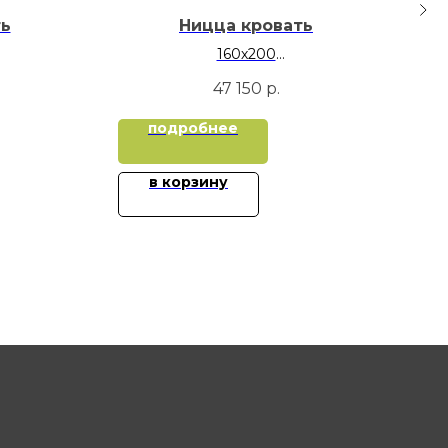
ть
Ницца кровать
160х200
180х200
47 150
р.
подробнее
в корзину