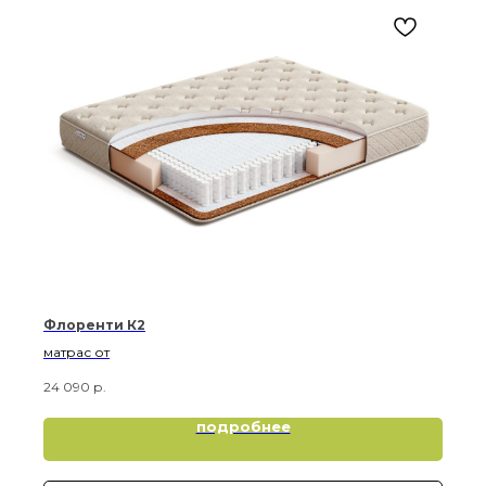
Флоренти К2
матрас от
24 090
р.
подробнее