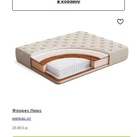
в корзину
Флорес Люкс
матрас от
25 690
р.