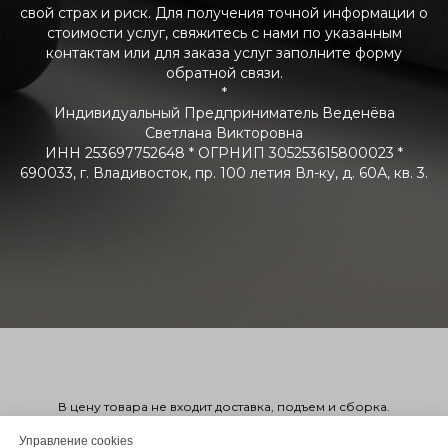
свой страх и риск. Для получения точной информации о
стоимости услуг, свяжитесь с нами по указанным
контактам или для заказа услуг заполните форму
обратной связи.
*
Индивидуальный Предприниматель Веденёва
Светлана Викторовна
ИНН 253697752648 * ОГРНИП 305253615800023 *
690033, г. Владивосток, пр. 100 летия Вл-ку, д. 60А, кв. 3.
В цену товара не входит доставка, подъем и сборка.
Стоимость мягкой мебели указана справочно в 1-ой или 2-ой
категории. Узнать точную стоимость в нужной вам ткани можно
Управление cookies