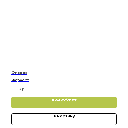
Флорес
матрас от
21 190
р.
подробнее
в корзину