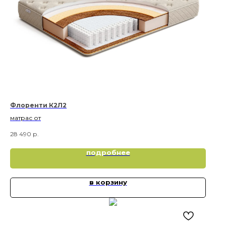
Флоренти К2Л2
матрас от
28 490
р.
подробнее
в корзину