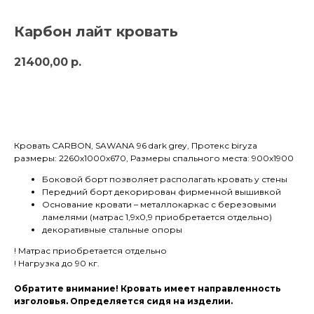
Карбон лайт кровать
21400,00
р.
в корзину
Кровать CARBON, SAWANA 96 dark grey, Протекс biryza
размеры: 2260х1000х670, Размеры спального места: 900х1900
Боковой борт позволяет располагать кровать у стены
Передний борт декорирован фирменной вышивкой
Основание кровати – металлокаркас с березовыми
ламелями (матрас 1,9х0,9 приобретается отдельно)
декоративные стальные опоры
! Матрас приобретается отдельно
! Нагрузка до 90 кг.
Обратите внимание! Кровать имеет направленность
изголовья. Определяется сидя на изделии.