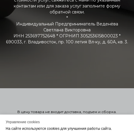
стоимости услуг, свяжитесь с нами по указанным
контактам или для заказа услуг заполните форму
обратной связи.
*
Индивидуальный Предприниматель Веденёва
Светлана Викторовна
ИНН 253697752648 * ОГРНИП 305253615800023 *
690033, г. Владивосток, пр. 100 летия Вл-ку, д. 60А, кв. 3.
В цену товара не входит доставка, подъем и сборка.
Стоимость мягкой мебели указана справочно в 1-ой или 2-ой
категории. Узнать точную стоимость в нужной вам ткани можно
Управление cookies
оформив заказ. Оформление заказа на сайте не обязывает
На сайте используются cookies для улучшения работы сайта.
вас заключать договор. Для консультации или Заключения