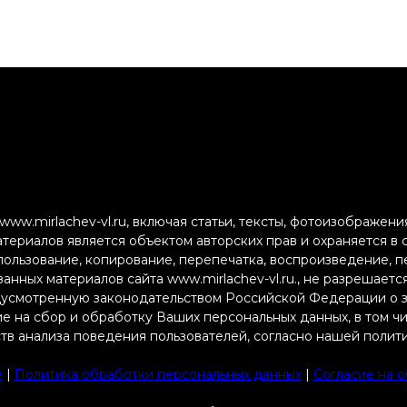
ww.mirlachev-vl.ru, включая статьи, тексты, фотоизображен
атериалов является объектом авторских прав и охраняется в
пользование, копирование, перепечатка, воспроизведение, 
анных материалов сайта www.mirlachev-vl.ru., не разрешаетс
дусмотренную законодательством Российской Федерации о з
ие на сбор и обработку Ваших персональных данных, в том ч
тв анализа поведения пользователей, согласно нашей полит
e
|
Политика обработки персональных данных
|
Согласие на 