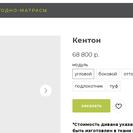
ГОДНО
МАТРАСЫ
Кентон
68 800
р.
модуль
угловой
боковой
отт
подлокотник
пуф
заказать
*Стоимость дивана указа
быть изготовлен в ткани 