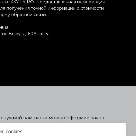
татье 437 ГК РФ. Предоставленная информация
 Для получения точной информации о стоимости
форму обратной связи.
овна
 Вл-ку, д. 60А, кв. 3.
ь в нужной вам ткани можно оформив заказ.
чения договора с вами свяжется менеджер
е cookies