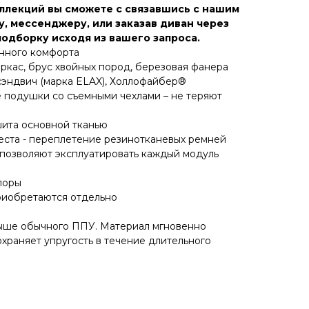
оллекций вы сможете с связавшись с нашим
, мессенджеру, или заказав диван через
подборку исходя из вашего запроса.
нного комфорта
аркас, брус хвойных пород, березовая фанера
сэндвич (марка ELAX), Холлофайбер®
 подушки со съемными чехлами – не теряют
шита основной тканью
еста - переплетение резинотканевых ремней
позволяют эксплуатировать каждый модуль
поры
риобретаются отдельно
выше обычного ППУ. Материал мгновенно
храняет упругость в течение длительного