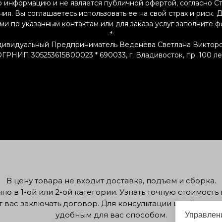
 информацию и не является публичной офертой, согласно С
я. Вы соглашаетесь использовать ее на свой страх и риск.
ами по указанным контактам или для заказа услуг заполните 
*
ивидуальный Предприниматель Веденёва Светлана Виктор
РНИП 305253615800023 * 690033, г. Владивосток, пр. 100 летия
В цену товара не входит доставка, подъем и сборка.
о в 1-ой или 2-ой категории. Узнать точную стоимост
т вас заключать договор. Для консультации или Заклю
удобным для вас способом.
Управлени