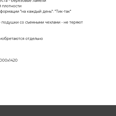
еста - березовые ламели
й плотности
формации "на каждый день": "Тик-так"
 подушки со съемными чехлами - не теряют
иобретаются отдельно
2000х1420