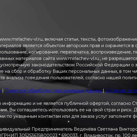
ww.mirlachev-vl.ru, включая статьи, тексты, фотоизображен
атериалов является объектом авторских прав и охраняется в
пользование, копирование, перепечатка, воспроизведение, 
анных материалов сайта www.mirlachev-vl.ru., не разрешаетс
дусмотренную законодательством Российской Федерации о з
ие на сбор и обработку Ваших персональных данных, в том ч
тв анализа поведения пользователей, согласно нашей полит
e
|
Политика обработки персональных данных
|
Согласие на 
 информацию и не является публичной офертой, согласно С
я. Вы соглашаетесь использовать ее на свой страх и риск.
ами по указанным контактам или для заказа услуг заполните 
*
ивидуальный Предприниматель Веденёва Светлана Виктор
РНИП 305253615800023 * 690033, г. Владивосток, пр. 100 летия