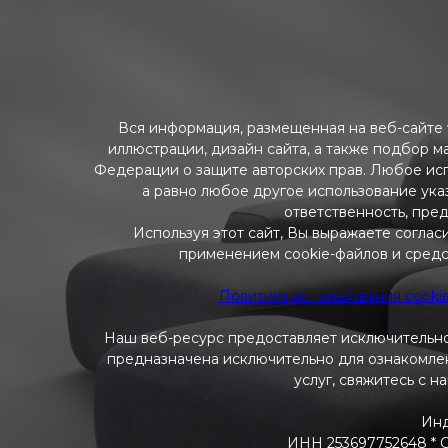
Вся информация, размещенная на веб-сайте w
иллюстрации, дизайн сайта, а также подбор м
Федерации о защите авторских прав. Любое ис
а равно любое другое использование указ
ответственность, пре
Используя этот сайт, Вы выражаете соглас
применением cookie-файлов и средс
Политика использования cooki
Наш веб-ресурс предоставляет исключительно
предназначена исключительно для ознакомлени
услуг, свяжитесь с н
Инд
ИНН 253697752648 * ОГ