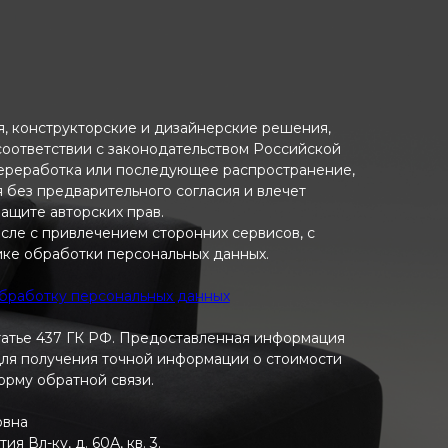
ия, конструкторские и дизайнерские решения,
 соответствии с законодательством Российской
переработка или последующее распространение,
я без предварительного согласия и влечет
ащите авторских прав.
исле с привлечением сторонних сервисов, с
ике обработки персональных данных.
обработку персональных данных
татье 437 ГК РФ. Предоставленная информация
 Для получения точной информации о стоимости
форму обратной связи.
овна
 Вл-ку, д. 60А, кв. 3.