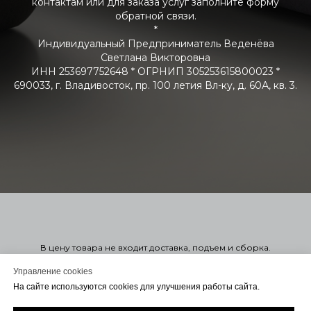
контактам или для заказа услуг заполните форму
обратной связи.
*
Индивидуальный Предприниматель Веденёва
Светлана Викторовна
ИНН 253697752648 * ОГРНИП 305253615800023 *
690033, г. Владивосток, пр. 100 летия Вл-ку, д. 60А, кв. 3.
В цену товара не входит доставка, подъем и сборка.
Стоимость мягкой мебели указана справочно в 1-ой или 2-ой
категории. Узнать точную стоимость в нужной вам ткани можно
Управление cookies
оформив заказ. Оформление заказа на сайте не обязывает
На сайте используются cookies для улучшения работы сайта.
вас заключать договор. Для консультации или Заключения
договора с вами свяжется менеджер удобным для вас