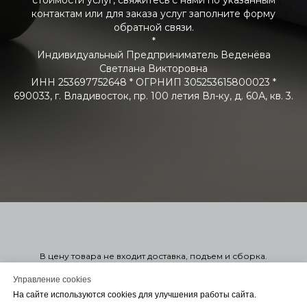
стоимости услуг, свяжитесь с нами по указанным
контактам или для заказа услуг заполните форму
обратной связи.
*
Индивидуальный Предприниматель Веденёва
Светлана Викторовна
ИНН 253697752648 * ОГРНИП 305253615800023 *
690033, г. Владивосток, пр. 100 летия Вл-ку, д. 60А, кв. 3.
В цену товара не входит доставка, подъем и сборка.
Стоимость мягкой мебели указана справочно в 1-ой или 2-ой
категории. Узнать точную стоимость в нужной вам ткани можно
Управление cookies
оформив заказ. Оформление заказа на сайте не обязывает
На сайте используются cookies для улучшения работы сайта.
вас заключать договор. Для консультации или Заключения