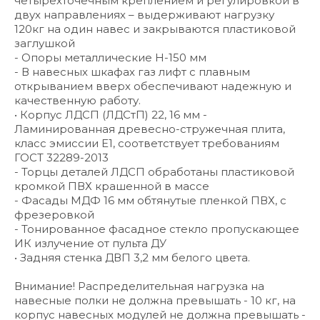
четырехточечным креплением и регулировкой в
двух направлениях – выдерживают нагрузку
120кг на один навес и закрываются пластиковой
заглушкой
- Опоры металлические H-150 мм
- В навесных шкафах газ лифт с плавным
открыванием вверх обеспечивают надежную и
качественную работу.
• Корпус ЛДСП (ЛДСтП) 22, 16 мм -
Ламинированная древесно-стружечная плита,
класс эмиссии Е1, соответствует требованиям
ГОСТ 32289-2013
- Торцы деталей ЛДСП обработаны пластиковой
кромкой ПВХ крашенной в массе
- Фасады МДФ 16 мм обтянутые пленкой ПВХ, с
фрезеровкой
- Тонированное фасадное стекло пропускающее
ИК излучение от пульта ДУ
• Задняя стенка ДВП 3,2 мм белого цвета.
Внимание! Распределительная нагрузка на
навесные полки не должна превышать - 10 кг, на
корпус навесных модулей не должна превышать -