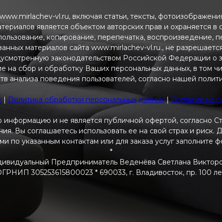
ww.mirlachev-vl.ru, включая статьи, тексты, фотоизображен
атериалов является объектом авторских прав и охраняется в
пользование, копирование, перепечатка, воспроизведение, 
анных материалов сайта www.mirlachev-vl.ru., не разрешаетс
дусмотренную законодательством Российской Федерации о з
ие на сбор и обработку Ваших персональных данных, в том ч
тв анализа поведения пользователей, согласно нашей полит
e
|
Политика обработки персональных данных
|
Согласие на 
 информацию и не является публичной офертой, согласно С
я. Вы соглашаетесь использовать ее на свой страх и риск.
ами по указанным контактам или для заказа услуг заполните 
*
ивидуальный Предприниматель Веденёва Светлана Виктор
РНИП 305253615800023 * 690033, г. Владивосток, пр. 100 летия