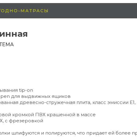
ГОДНО
МАТРАСЫ
тинная
ТЕМА
вания tip-on
-open для выдвижных ящиков
ованная древесно-стружечная плита, класс эмиссии Е1,
ковой кромкой ПВХ крашенной в массе
Х, с фрезеровкой
полки шлифуются и полируются, что придает ей более 