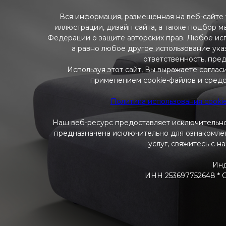
Вся информация, размещенная на веб-сайте w
иллюстрации, дизайн сайта, а также подбор м
Федерации о защите авторских прав. Любое ис
а равно любое другое использование указ
ответственность, пре
Используя этот сайт, Вы выражаете соглас
применением cookie-файлов и средс
Политика использования cooki
Наш веб-ресурс предоставляет исключительно
предназначена исключительно для ознакомлени
услуг, свяжитесь с н
Инд
ИНН 253697752648 * ОГ