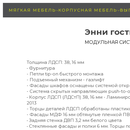
МЯГКАЯ МЕБЕЛЬ
КОРПУСНАЯ МЕБЕЛЬ
ВЫ
Энни гос
МОДУЛЬНАЯ СИС
Толщина ЛДСП: 38, 16 мм
• Фурнитура
- Петли tip-on быстрого монтажа
- Подъемный механизм - газлифт
- Фасады шкафов оснащены системой откры
- Система скрытых направляющих push-to
• Корпус ЛДСП (ЛДСтП) 38, 16 мм - Ламинир
2013
- Торцы деталей ЛДСП обработаны пласти
- Фасады МДФ 16 мм обтянутые пленкой ПВ
• Задняя стенка ДВП 3,2 мм белого цвета
• Стеклянные фасады и полки 6 мм. Торцы 