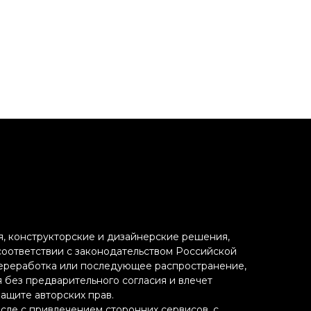
ия, конструкторские и дизайнерские решения,
 соответствии с законодательством Российской
переработка или последующее распространение,
я без предварительного согласия и влечет
ащите авторских прав.
исле с привлечением сторонних сервисов, с