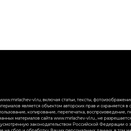
ww.mirlachev-vl.ru, включая статьи, тексты, фотоизображен
атериалов является объектом авторских прав и охраняется в
пользование, копирование, перепечатка, воспроизведение, 
анных материалов сайта www.mirlachev-vl.ru., не разрешаетс
дусмотренную законодательством Российской Федерации о з
ие на сбор и обработку Ваших персональных данных, в том ч