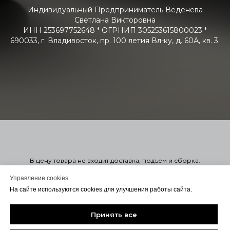
Индивидуальный Предприниматель Веденёва
Светлана Викторовна
ИНН 253697752648 * ОГРНИП 305253615800023 *
690033, г. Владивосток, пр. 100 летия Вл-ку, д. 60А, кв. 3.
В цену товара не входит доставка, подъем и сборка.
Стоимость мягкой мебели указана справочно в 1-ой или 2-ой
категории. Узнать точную стоимость в нужной вам ткани можно
Управление cookies
оформив заказ. Оформление заказа на сайте не обязывает
На сайте используются cookies для улучшения работы сайта.
вас заключать договор. Для консультации или Заключения
договора с вами свяжется менеджер удобным для вас
способом.
Принять все