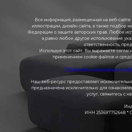
Вся информация, размещенная на веб-сайте w
иллюстрации, дизайн сайта, а также подбор м
Федерации о защите авторских прав. Любое ис
а равно любое другое использование указ
ответственность, пре
Используя этот сайт, Вы выражаете соглас
применением cookie-файлов и средс
Политика использования cooki
Наш веб-ресурс предоставляет исключительно
предназначена исключительно для ознакомлени
услуг, свяжитесь с н
Инд
ИНН 253697752648 * ОГ