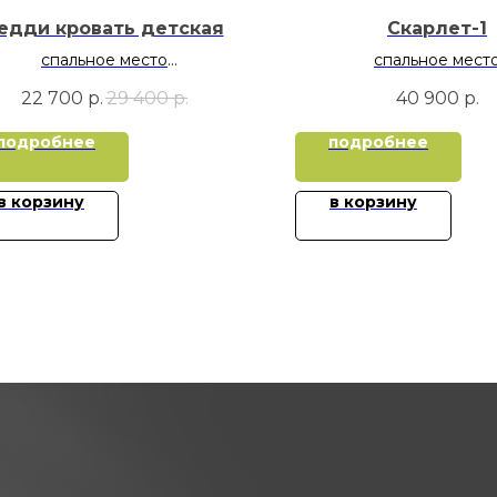
едди кровать детская
Скарлет-1
спальное место
спальное мест
70х160
90х190
22 700
р.
29 400
р.
40 900
р.
120х200
подробнее
подробнее
в корзину
в корзину