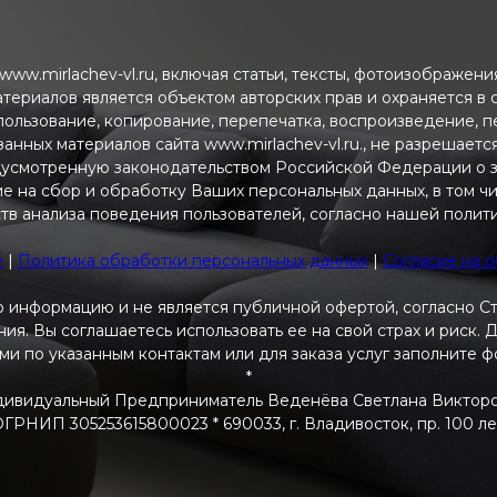
ww.mirlachev-vl.ru, включая статьи, тексты, фотоизображен
атериалов является объектом авторских прав и охраняется в
пользование, копирование, перепечатка, воспроизведение, 
анных материалов сайта www.mirlachev-vl.ru., не разрешаетс
дусмотренную законодательством Российской Федерации о з
ие на сбор и обработку Ваших персональных данных, в том ч
тв анализа поведения пользователей, согласно нашей полит
e
|
Политика обработки персональных данных
|
Согласие на 
 информацию и не является публичной офертой, согласно С
я. Вы соглашаетесь использовать ее на свой страх и риск.
ами по указанным контактам или для заказа услуг заполните 
*
ивидуальный Предприниматель Веденёва Светлана Виктор
РНИП 305253615800023 * 690033, г. Владивосток, пр. 100 летия