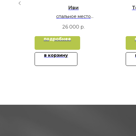
овать
Иви
Т
спальное место
70х160
р.
26 000
р.
подробнее
в корзину