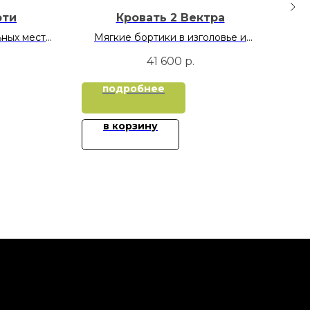
рти
Кровать 2 Вектра
ьных места
Мягкие бортики в изголовье и
ящик для
пристеночный.
41 600
р.
Кровать имеет или 2 спальных
00
места или внизу усиленный ящик
подробнее
00
для хранения
верхнее 900х2000
нижнее 800х1900
в корзину