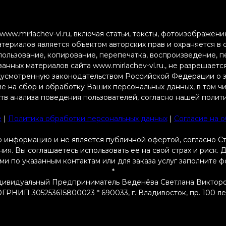
ww.mirlachev-vl.ru, включая статьи, тексты, фотоизображен
атериалов является объектом авторских прав и охраняется в
пользование, копирование, перепечатка, воспроизведение, 
анных материалов сайта www.mirlachev-vl.ru., не разрешаетс
дусмотренную законодательством Российской Федерации о з
ие на сбор и обработку Ваших персональных данных, в том ч
тв анализа поведения пользователей, согласно нашей полит
e
|
Политика обработки персональных данных
|
Согласие на 
 информацию и не является публичной офертой, согласно С
я. Вы соглашаетесь использовать ее на свой страх и риск.
ами по указанным контактам или для заказа услуг заполните 
*
ивидуальный Предприниматель Веденёва Светлана Виктор
РНИП 305253615800023 * 690033, г. Владивосток, пр. 100 летия