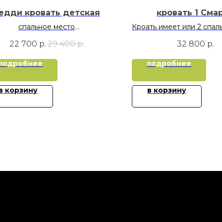
едди кровать детская
кровать 1 Сма
спальное место
Кроать имеет или 2 спал
70х160
или внизу усиленный 
22 700
р.
29 400
р.
32 800
р.
хранения
верхнее 900х20
подробнее
подробнее
нижнее 800х19
в корзину
в корзину