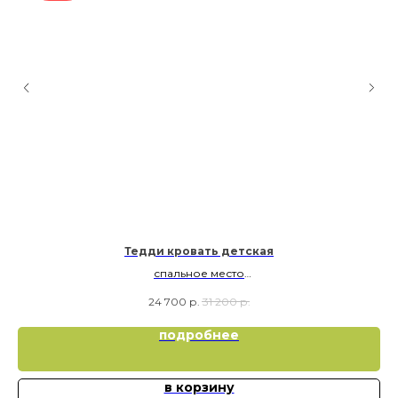
Тедди кровать детская
спальное место
70х160
24 700
р.
31 200
р.
подробнее
в корзину