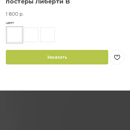
постеры Либерти B
1 800
р.
цвет
Заказать