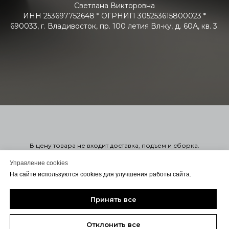
Светлана Викторовна
ИНН 253697752648 * ОГРНИП 305253615800023 *
690033, г. Владивосток, пр. 100 летия Вл-ку, д. 60А, кв. 3.
В цену товара не входит доставка, подъем и сборка.
Стоимость мягкой мебели указана справочно в 1-ой или 2-ой
категории. Узнать точную стоимость в нужной вам ткани можно
Управление cookies
оформив заказ. Оформление заказа на сайте не обязывает
На сайте используются cookies для улучшения работы сайта.
вас заключать договор. Для консультации или Заключения
договора с вами свяжется менеджер удобным для вас
способом.
Принять все
Отклонить все