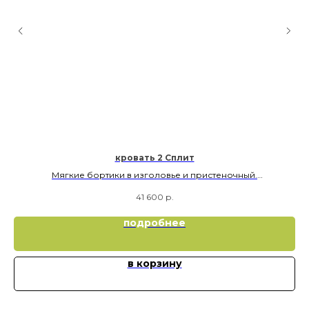
кровать 2 Сплит
Мягкие бортики в изголовье и пристеночный.
Кровать имеет или 2 спальных места или внизу усиленный ящик
41 600
р.
для хранения
верхнее 900х2000
подробнее
нижнее 800х1900
в корзину