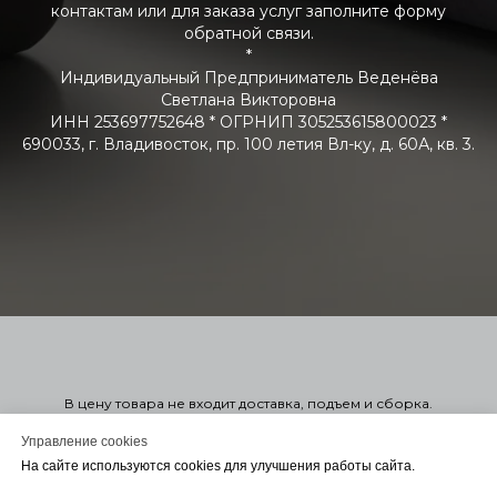
контактам или для заказа услуг заполните форму
обратной связи.
*
Индивидуальный Предприниматель Веденёва
Светлана Викторовна
ИНН 253697752648 * ОГРНИП 305253615800023 *
690033, г. Владивосток, пр. 100 летия Вл-ку, д. 60А, кв. 3.
В цену товара не входит доставка, подъем и сборка.
Стоимость мягкой мебели указана справочно в 1-ой или 2-ой
категории. Узнать точную стоимость в нужной вам ткани можно
Управление cookies
оформив заказ. Оформление заказа на сайте не обязывает
На сайте используются cookies для улучшения работы сайта.
вас заключать договор. Для консультации или Заключения