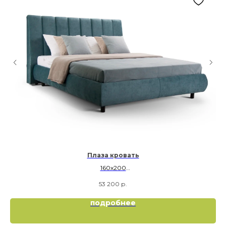
Плаза кровать
160х200
180х200
53 200
р.
200х200
подробнее