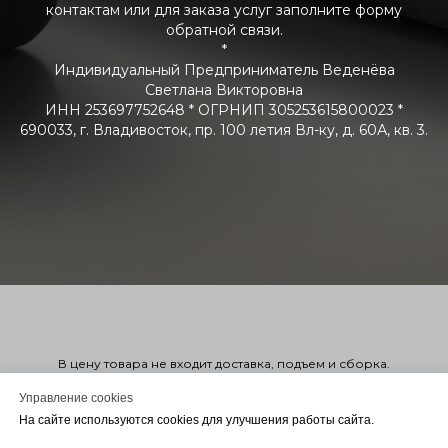
контактам или для заказа услуг заполните форму
обратной связи.
*
Индивидуальный Предприниматель Веденёва
Светлана Викторовна
ИНН 253697752648 * ОГРНИП 305253615800023 *
690033, г. Владивосток, пр. 100 летия Вл-ку, д. 60А, кв. 3.
В цену товара не входит доставка, подъем и сборка.
Стоимость мягкой мебели указана справочно в 1-ой или 2-ой
категории. Узнать точную стоимость в нужной вам ткани можно
Управление cookies
оформив заказ. Оформление заказа на сайте не обязывает
На сайте используются cookies для улучшения работы сайта.
вас заключать договор. Для консультации или Заключения