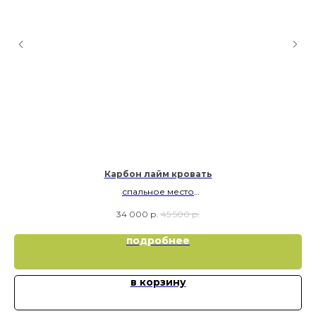
Карбон лайм кровать
спальное место
90х190
34 000
р.
45 500
р.
подробнее
в корзину