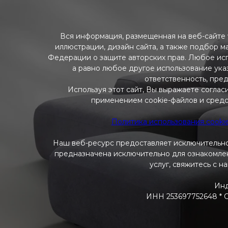
Вся информация, размещенная на веб-сайте w
иллюстрации, дизайн сайта, а также подбор м
Федерации о защите авторских прав. Любое ис
а равно любое другое использование указ
ответственность, пре
Используя этот сайт, Вы выражаете соглас
применением cookie-файлов и средс
Политика использования cooki
Наш веб-ресурс предоставляет исключительно
предназначена исключительно для ознакомлени
услуг, свяжитесь с н
Инд
ИНН 253697752648 * ОГ