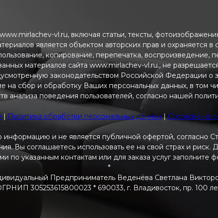
ww.mirlachev-vl.ru, включая статьи, тексты, фотоизображен
атериалов является объектом авторских прав и охраняется в
пользование, копирование, перепечатка, воспроизведение, 
анных материалов сайта www.mirlachev-vl.ru., не разрешаетс
дусмотренную законодательством Российской Федерации о з
ие на сбор и обработку Ваших персональных данных, в том ч
тв анализа поведения пользователей, согласно нашей полит
e
|
Политика обработки персональных данных
|
Согласие на 
 информацию и не является публичной офертой, согласно С
я. Вы соглашаетесь использовать ее на свой страх и риск.
ами по указанным контактам или для заказа услуг заполните 
*
ивидуальный Предприниматель Веденёва Светлана Виктор
РНИП 305253615800023 * 690033, г. Владивосток, пр. 100 летия