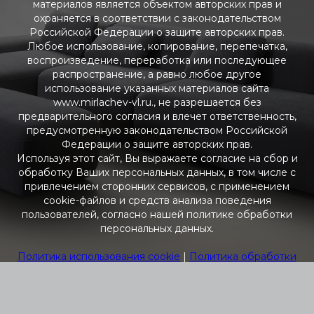
материалов является объектом авторских прав и
охраняется в соответствии с законодательством
Российской Федерации о защите авторских прав.
Любое использование, копирование, перепечатка,
воспроизведение, переработка или последующее
распространение, а равно любое другое
использование указанных материалов сайта
www.mirlachev-vl.ru., не разрешается без
предварительного согласия и влечет ответственность,
предусмотренную законодательством Российской
Федерации о защите авторских прав.
Используя этот сайт, Вы выражаете согласие на сбор и
обработку Ваших персональных данных, в том числе с
привлечением сторонних сервисов, с применением
cookie-файлов и средств анализа поведения
пользователей, согласно нашей политике обработки
персональных данных.
Политика использования cookie
|
Политика обработки
персональных данных
|
Согласие на обработку
персональных данных
Наш веб-ресурс предоставляет исключительно