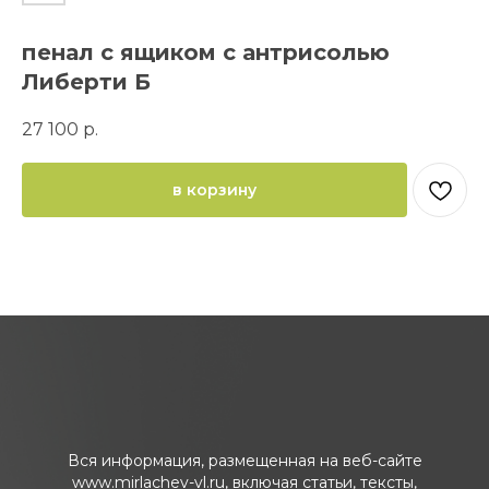
пенал с ящиком с антрисолью
Либерти Б
27 100
р.
в корзину
Вся информация, размещенная на веб-сайте
www.mirlachev-vl.ru, включая статьи, тексты,