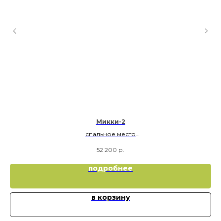
Микки-2
спальное место
80х180
52 200
р.
90х200
подробнее
в корзину