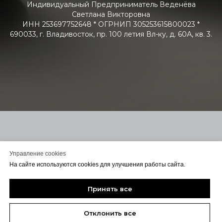
Индивидуальный Предприниматель Веденёва
Светлана Викторовна
ИНН 253697752648 * ОГРНИП 305253615800023 *
690033, г. Владивосток, пр. 100 летия Вл-ку, д. 60А, кв. 3.
В цену товара не входит доставка, подъем и сборка.
Управление cookies
Стоимость мягкой мебели указана справочно в 1-ой или 2-ой
На сайте используются cookies для улучшения работы сайта.
категории. Узнать точную стоимость в нужной вам ткани можно
оформив заказ. Оформление заказа на сайте не обязывает
вас заключать договор. Для консультации или Заключения
Принять все
договора с вами свяжется менеджер удобным для вас
способом.
Отклонить все