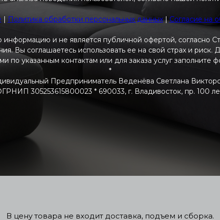
e
|
Политика обработки персональных данных
|
Согласие на 
 информацию и не является публичной офертой, согласно С
я. Вы соглашаетесь использовать ее на свой страх и риск.
ами по указанным контактам или для заказа услуг заполните 
*
ивидуальный Предприниматель Веденёва Светлана Виктор
РНИП 305253615800023 * 690033, г. Владивосток, пр. 100 летия
В цену товара не входит доставка, подъем и сборка.