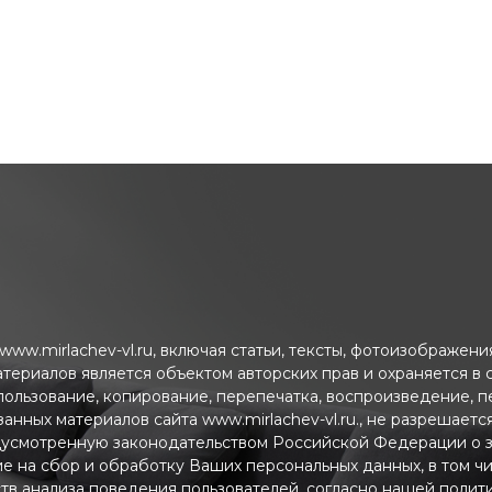
ww.mirlachev-vl.ru, включая статьи, тексты, фотоизображен
атериалов является объектом авторских прав и охраняется в
пользование, копирование, перепечатка, воспроизведение, 
анных материалов сайта www.mirlachev-vl.ru., не разрешаетс
дусмотренную законодательством Российской Федерации о з
ие на сбор и обработку Ваших персональных данных, в том ч
тв анализа поведения пользователей, согласно нашей полит