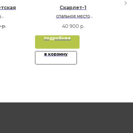
етская
Скарлет-1
о
спальное место
М
90х190
0
р.
40 900
р.
120х200
К
ме
подробнее
в корзину