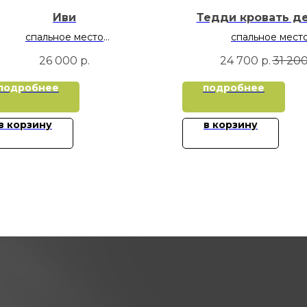
Иви
Тедди кровать д
спальное место
спальное мест
70х160
70х160
26 000
р.
24 700
р.
31 20
подробнее
подробнее
в корзину
в корзину