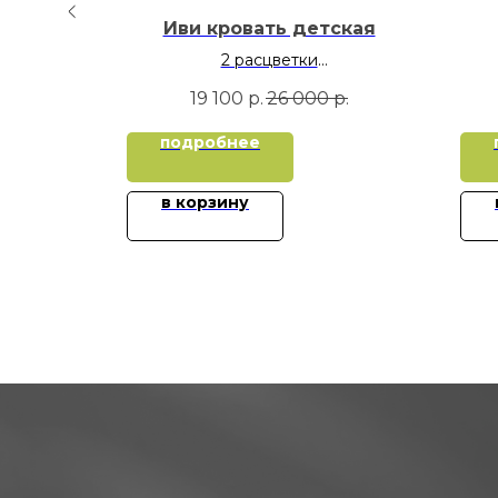
овать
Иви кровать детская
2 расцветки
спальное место 70х160
р.
19 100
р.
26 000
р.
подробнее
в корзину