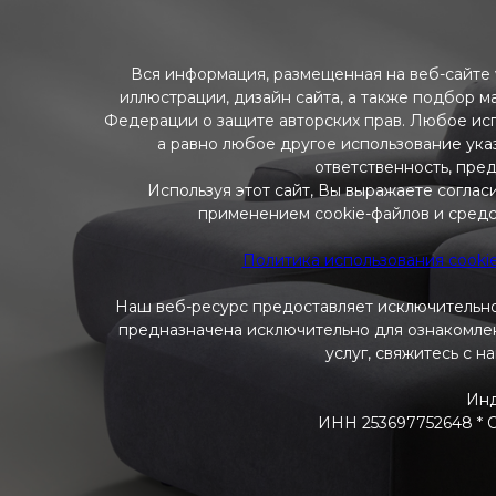
Вся информация, размещенная на веб-сайте w
иллюстрации, дизайн сайта, а также подбор м
Федерации о защите авторских прав. Любое ис
а равно любое другое использование указ
ответственность, пре
Используя этот сайт, Вы выражаете соглас
применением cookie-файлов и средс
Политика использования cooki
Наш веб-ресурс предоставляет исключительно
предназначена исключительно для ознакомлени
услуг, свяжитесь с н
Инд
ИНН 253697752648 * ОГ