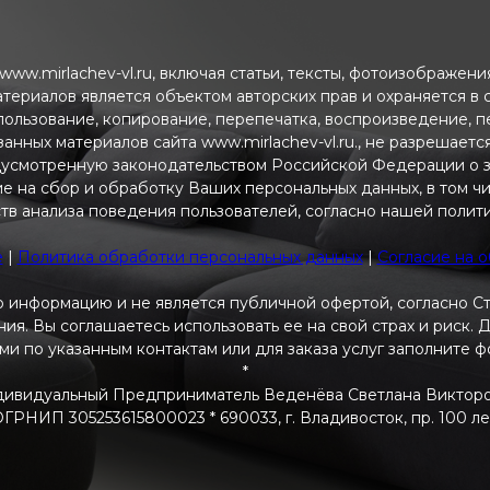
ww.mirlachev-vl.ru, включая статьи, тексты, фотоизображен
атериалов является объектом авторских прав и охраняется в
пользование, копирование, перепечатка, воспроизведение, 
анных материалов сайта www.mirlachev-vl.ru., не разрешаетс
дусмотренную законодательством Российской Федерации о з
ие на сбор и обработку Ваших персональных данных, в том ч
тв анализа поведения пользователей, согласно нашей полит
e
|
Политика обработки персональных данных
|
Согласие на 
 информацию и не является публичной офертой, согласно С
я. Вы соглашаетесь использовать ее на свой страх и риск.
ами по указанным контактам или для заказа услуг заполните 
*
ивидуальный Предприниматель Веденёва Светлана Виктор
РНИП 305253615800023 * 690033, г. Владивосток, пр. 100 летия